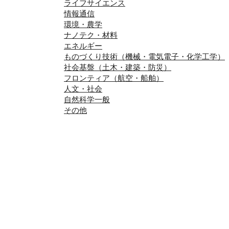
ライフサイエンス
情報通信
環境・農学
ナノテク・材料
エネルギー
ものづくり技術（機械・電気電子・化学工学）
社会基盤（土木・建築・防災）
フロンティア（航空・船舶）
人文・社会
自然科学一般
その他