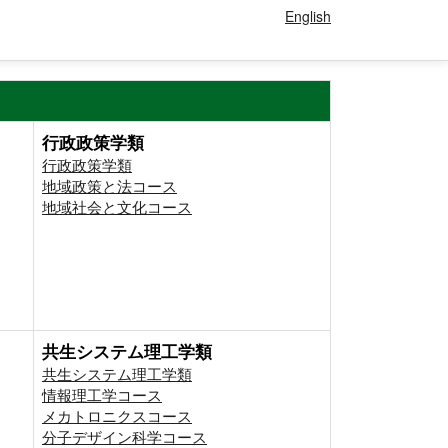
English
行政政策学類
行政政策学類
地域政策と法コース
地域社会と文化コース
共生システム理工学類
共生システム理工学類
情報理工学コース
メカトロニクスコース
分子デザイン科学コース