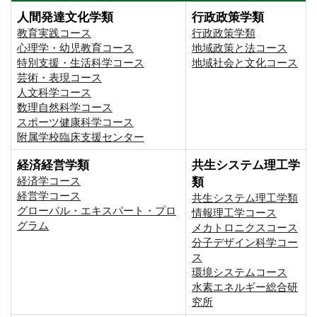
人間発達文化学類
行政政策学類
教育実践コース
行政政策学類
心理学・幼児教育コース
地域政策と法コース
特別支援・生活科学コース
地域社会と文化コース
芸術・表現コース
人文科学コース
数理自然科学コース
スポーツ健康科学コース
附属学校臨床支援センター
経済経営学類
共生システム理工学
経済学コース
類
経営学コース
共生システム理工学類
グローバル・エキスパート・プロ
情報理工学コース
グラム
メカトロニクスコース
分子デザイン科学コー
ス
環境システムコース
⽔素エネルギー総合研
究所