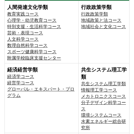
人間発達文化学類
行政政策学類
教育実践コース
行政政策学類
心理学・幼児教育コース
地域政策と法コース
特別支援・生活科学コース
地域社会と文化コース
芸術・表現コース
人文科学コース
数理自然科学コース
スポーツ健康科学コース
附属学校臨床支援センター
経済経営学類
共生システム理工学
経済学コース
類
経営学コース
共生システム理工学類
グローバル・エキスパート・プロ
情報理工学コース
グラム
メカトロニクスコース
分子デザイン科学コー
ス
環境システムコース
⽔素エネルギー総合研
究所