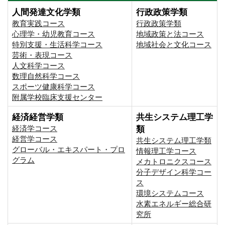
人間発達文化学類
行政政策学類
教育実践コース
行政政策学類
心理学・幼児教育コース
地域政策と法コース
特別支援・生活科学コース
地域社会と文化コース
芸術・表現コース
人文科学コース
数理自然科学コース
スポーツ健康科学コース
附属学校臨床支援センター
経済経営学類
共生システム理工学
経済学コース
類
経営学コース
共生システム理工学類
グローバル・エキスパート・プロ
情報理工学コース
グラム
メカトロニクスコース
分子デザイン科学コー
ス
環境システムコース
⽔素エネルギー総合研
究所