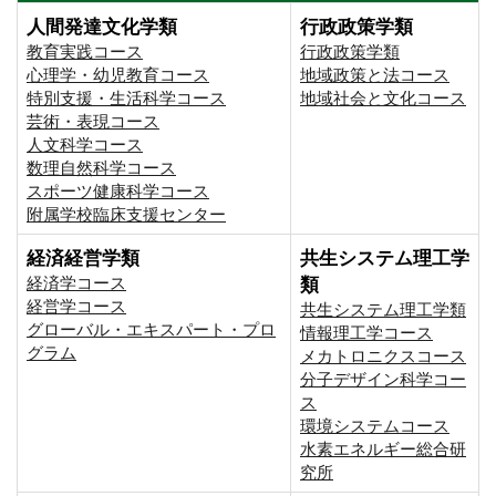
人間発達文化学類
行政政策学類
教育実践コース
行政政策学類
心理学・幼児教育コース
地域政策と法コース
特別支援・生活科学コース
地域社会と文化コース
芸術・表現コース
人文科学コース
数理自然科学コース
スポーツ健康科学コース
附属学校臨床支援センター
経済経営学類
共生システム理工学
経済学コース
類
経営学コース
共生システム理工学類
グローバル・エキスパート・プロ
情報理工学コース
グラム
メカトロニクスコース
分子デザイン科学コー
ス
環境システムコース
⽔素エネルギー総合研
究所