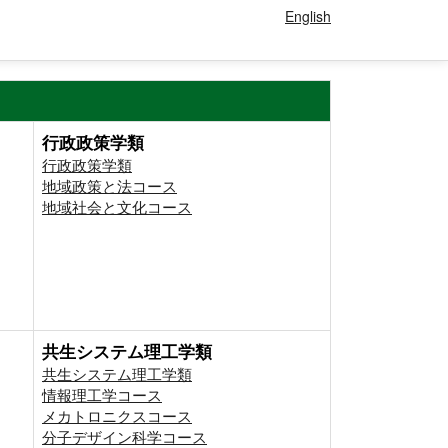
English
行政政策学類
行政政策学類
地域政策と法コース
地域社会と文化コース
共生システム理工学類
共生システム理工学類
情報理工学コース
メカトロニクスコース
分子デザイン科学コース