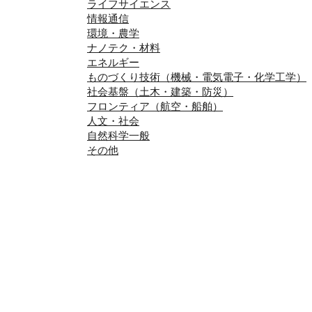
ライフサイエンス
情報通信
環境・農学
ナノテク・材料
エネルギー
ものづくり技術（機械・電気電子・化学工学）
社会基盤（土木・建築・防災）
フロンティア（航空・船舶）
人文・社会
自然科学一般
その他