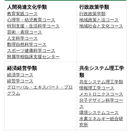
人間発達文化学類
行政政策学類
教育実践コース
行政政策学類
心理学・幼児教育コース
地域政策と法コース
特別支援・生活科学コース
地域社会と文化コース
芸術・表現コース
人文科学コース
数理自然科学コース
スポーツ健康科学コース
附属学校臨床支援センター
経済経営学類
共生システム理工学
経済学コース
類
経営学コース
共生システム理工学類
グローバル・エキスパート・プロ
情報理工学コース
グラム
メカトロニクスコース
分子デザイン科学コー
ス
環境システムコース
⽔素エネルギー総合研
究所