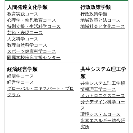
人間発達文化学類
行政政策学類
教育実践コース
行政政策学類
心理学・幼児教育コース
地域政策と法コース
特別支援・生活科学コース
地域社会と文化コース
芸術・表現コース
人文科学コース
数理自然科学コース
スポーツ健康科学コース
附属学校臨床支援センター
経済経営学類
共生システム理工学
経済学コース
類
経営学コース
共生システム理工学類
グローバル・エキスパート・プロ
情報理工学コース
グラム
メカトロニクスコース
分子デザイン科学コー
ス
環境システムコース
⽔素エネルギー総合研
究所