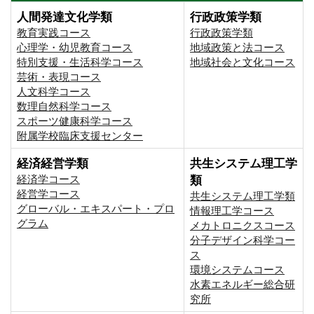
人間発達文化学類
行政政策学類
教育実践コース
行政政策学類
心理学・幼児教育コース
地域政策と法コース
特別支援・生活科学コース
地域社会と文化コース
芸術・表現コース
人文科学コース
数理自然科学コース
スポーツ健康科学コース
附属学校臨床支援センター
経済経営学類
共生システム理工学
経済学コース
類
経営学コース
共生システム理工学類
グローバル・エキスパート・プロ
情報理工学コース
グラム
メカトロニクスコース
分子デザイン科学コー
ス
環境システムコース
⽔素エネルギー総合研
究所