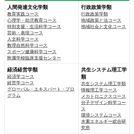
人間発達文化学類
行政政策学類
教育実践コース
行政政策学類
心理学・幼児教育コース
地域政策と法コース
特別支援・生活科学コース
地域社会と文化コース
芸術・表現コース
人文科学コース
数理自然科学コース
スポーツ健康科学コース
附属学校臨床支援センター
経済経営学類
共生システム理工学
経済学コース
類
経営学コース
共生システム理工学類
グローバル・エキスパート・プロ
情報理工学コース
グラム
メカトロニクスコース
分子デザイン科学コー
ス
環境システムコース
⽔素エネルギー総合研
究所