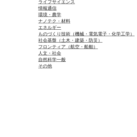
ライフサイエンス
情報通信
環境・農学
ナノテク・材料
エネルギー
ものづくり技術（機械・電気電子・化学工学）
社会基盤（土木・建築・防災）
フロンティア（航空・船舶）
人文・社会
自然科学一般
その他