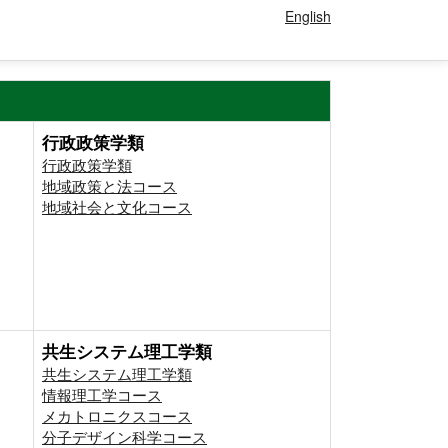
English
行政政策学類
行政政策学類
地域政策と法コース
地域社会と文化コース
共生システム理工学類
共生システム理工学類
情報理工学コース
メカトロニクスコース
分子デザイン科学コース