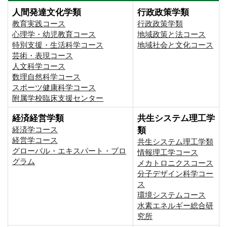
人間発達文化学類
行政政策学類
教育実践コース
行政政策学類
心理学・幼児教育コース
地域政策と法コース
特別支援・生活科学コース
地域社会と文化コース
芸術・表現コース
人文科学コース
数理自然科学コース
スポーツ健康科学コース
附属学校臨床支援センター
経済経営学類
共生システム理工学
経済学コース
類
経営学コース
共生システム理工学類
グローバル・エキスパート・プロ
情報理工学コース
グラム
メカトロニクスコース
分子デザイン科学コー
ス
環境システムコース
⽔素エネルギー総合研
究所