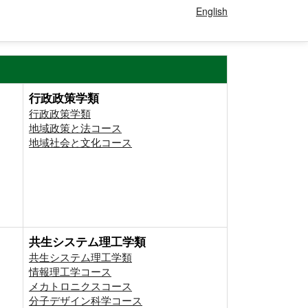
English
行政政策学類
行政政策学類
地域政策と法コース
地域社会と文化コース
共生システム理工学類
共生システム理工学類
情報理工学コース
メカトロニクスコース
分子デザイン科学コース