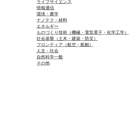
ライフサイエンス
情報通信
環境・農学
ナノテク・材料
エネルギー
ものづくり技術（機械・電気電子・化学工学）
社会基盤（土木・建築・防災）
フロンティア（航空・船舶）
人文・社会
自然科学一般
その他