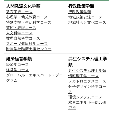
人間発達文化学類
行政政策学類
教育実践コース
行政政策学類
心理学・幼児教育コース
地域政策と法コース
特別支援・生活科学コース
地域社会と文化コース
芸術・表現コース
人文科学コース
数理自然科学コース
スポーツ健康科学コース
附属学校臨床支援センター
経済経営学類
共生システム理工学
経済学コース
類
経営学コース
共生システム理工学類
グローバル・エキスパート・プロ
情報理工学コース
グラム
メカトロニクスコース
分子デザイン科学コー
ス
環境システムコース
⽔素エネルギー総合研
究所