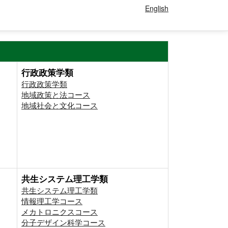
English
行政政策学類
行政政策学類
地域政策と法コース
地域社会と文化コース
共生システム理工学類
共生システム理工学類
情報理工学コース
メカトロニクスコース
分子デザイン科学コース