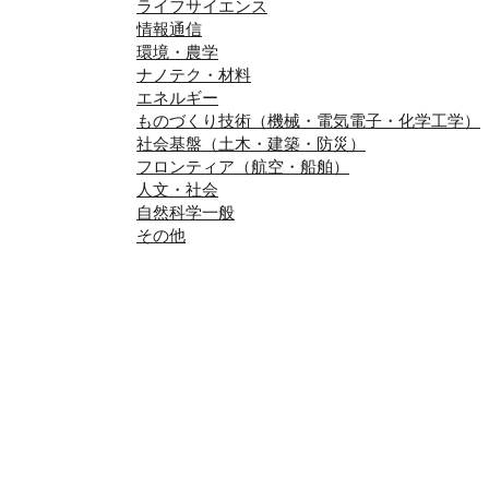
ライフサイエンス
情報通信
環境・農学
ナノテク・材料
エネルギー
ものづくり技術（機械・電気電子・化学工学）
社会基盤（土木・建築・防災）
フロンティア（航空・船舶）
人文・社会
自然科学一般
その他