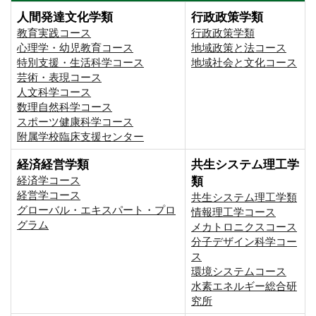
人間発達文化学類
行政政策学類
教育実践コース
行政政策学類
心理学・幼児教育コース
地域政策と法コース
特別支援・生活科学コース
地域社会と文化コース
芸術・表現コース
人文科学コース
数理自然科学コース
スポーツ健康科学コース
附属学校臨床支援センター
経済経営学類
共生システム理工学
経済学コース
類
経営学コース
共生システム理工学類
グローバル・エキスパート・プロ
情報理工学コース
グラム
メカトロニクスコース
分子デザイン科学コー
ス
環境システムコース
⽔素エネルギー総合研
究所