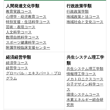
人間発達文化学類
行政政策学類
教育実践コース
行政政策学類
心理学・幼児教育コース
地域政策と法コース
特別支援・生活科学コース
地域社会と文化コース
芸術・表現コース
人文科学コース
数理自然科学コース
スポーツ健康科学コース
附属学校臨床支援センター
経済経営学類
共生システム理工学
経済学コース
類
経営学コース
共生システム理工学類
グローバル・エキスパート・プロ
情報理工学コース
グラム
メカトロニクスコース
分子デザイン科学コー
ス
環境システムコース
⽔素エネルギー総合研
究所