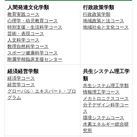
人間発達文化学類
行政政策学類
教育実践コース
行政政策学類
心理学・幼児教育コース
地域政策と法コース
特別支援・生活科学コース
地域社会と文化コース
芸術・表現コース
人文科学コース
数理自然科学コース
スポーツ健康科学コース
附属学校臨床支援センター
経済経営学類
共生システム理工学
経済学コース
類
経営学コース
共生システム理工学類
グローバル・エキスパート・プロ
情報理工学コース
グラム
メカトロニクスコース
分子デザイン科学コー
ス
環境システムコース
⽔素エネルギー総合研
究所