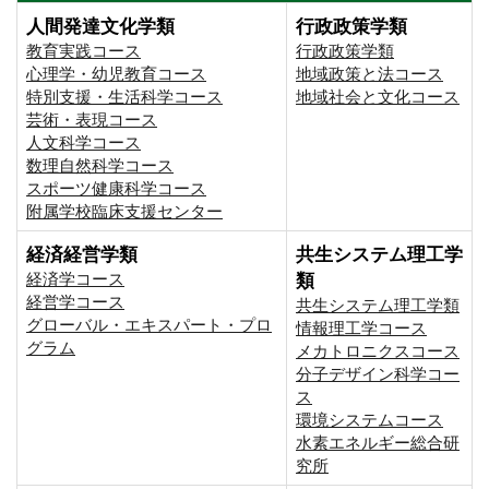
人間発達文化学類
行政政策学類
教育実践コース
行政政策学類
心理学・幼児教育コース
地域政策と法コース
特別支援・生活科学コース
地域社会と文化コース
芸術・表現コース
人文科学コース
数理自然科学コース
スポーツ健康科学コース
附属学校臨床支援センター
経済経営学類
共生システム理工学
経済学コース
類
経営学コース
共生システム理工学類
グローバル・エキスパート・プロ
情報理工学コース
グラム
メカトロニクスコース
分子デザイン科学コー
ス
環境システムコース
⽔素エネルギー総合研
究所