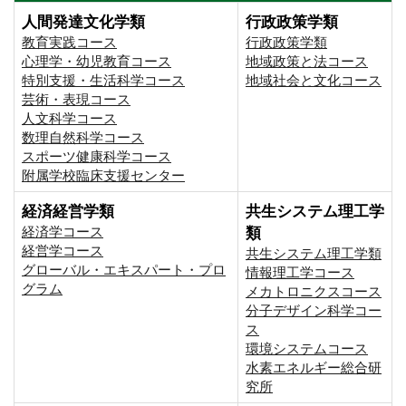
人間発達文化学類
行政政策学類
教育実践コース
行政政策学類
心理学・幼児教育コース
地域政策と法コース
特別支援・生活科学コース
地域社会と文化コース
芸術・表現コース
人文科学コース
数理自然科学コース
スポーツ健康科学コース
附属学校臨床支援センター
経済経営学類
共生システム理工学
経済学コース
類
経営学コース
共生システム理工学類
グローバル・エキスパート・プロ
情報理工学コース
グラム
メカトロニクスコース
分子デザイン科学コー
ス
環境システムコース
⽔素エネルギー総合研
究所