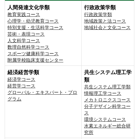
人間発達文化学類
行政政策学類
教育実践コース
行政政策学類
心理学・幼児教育コース
地域政策と法コース
特別支援・生活科学コース
地域社会と文化コース
芸術・表現コース
人文科学コース
数理自然科学コース
スポーツ健康科学コース
附属学校臨床支援センター
経済経営学類
共生システム理工学
経済学コース
類
経営学コース
共生システム理工学類
グローバル・エキスパート・プロ
情報理工学コース
グラム
メカトロニクスコース
分子デザイン科学コー
ス
環境システムコース
⽔素エネルギー総合研
究所