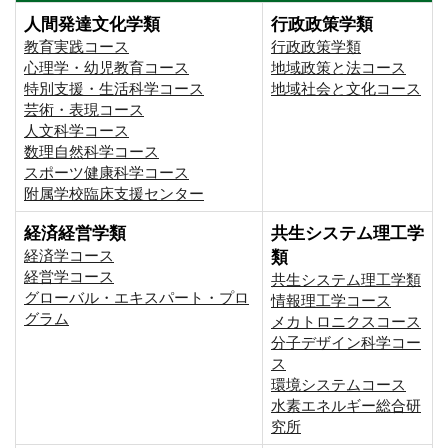
人間発達文化学類
行政政策学類
教育実践コース
行政政策学類
心理学・幼児教育コース
地域政策と法コース
特別支援・生活科学コース
地域社会と文化コース
芸術・表現コース
人文科学コース
数理自然科学コース
スポーツ健康科学コース
附属学校臨床支援センター
経済経営学類
共生システム理工学
経済学コース
類
経営学コース
共生システム理工学類
グローバル・エキスパート・プロ
情報理工学コース
グラム
メカトロニクスコース
分子デザイン科学コー
ス
環境システムコース
⽔素エネルギー総合研
究所