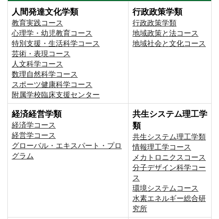
人間発達文化学類
行政政策学類
教育実践コース
行政政策学類
心理学・幼児教育コース
地域政策と法コース
特別支援・生活科学コース
地域社会と文化コース
芸術・表現コース
人文科学コース
数理自然科学コース
スポーツ健康科学コース
附属学校臨床支援センター
経済経営学類
共生システム理工学
経済学コース
類
経営学コース
共生システム理工学類
グローバル・エキスパート・プロ
情報理工学コース
グラム
メカトロニクスコース
分子デザイン科学コー
ス
環境システムコース
⽔素エネルギー総合研
究所