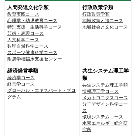
人間発達文化学類
行政政策学類
教育実践コース
行政政策学類
心理学・幼児教育コース
地域政策と法コース
特別支援・生活科学コース
地域社会と文化コース
芸術・表現コース
人文科学コース
数理自然科学コース
スポーツ健康科学コース
附属学校臨床支援センター
経済経営学類
共生システム理工学
経済学コース
類
経営学コース
共生システム理工学類
グローバル・エキスパート・プロ
情報理工学コース
グラム
メカトロニクスコース
分子デザイン科学コー
ス
環境システムコース
⽔素エネルギー総合研
究所