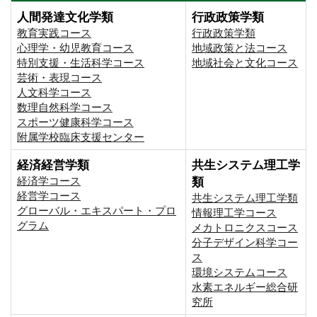
人間発達文化学類
行政政策学類
教育実践コース
行政政策学類
心理学・幼児教育コース
地域政策と法コース
特別支援・生活科学コース
地域社会と文化コース
芸術・表現コース
人文科学コース
数理自然科学コース
スポーツ健康科学コース
附属学校臨床支援センター
経済経営学類
共生システム理工学
経済学コース
類
経営学コース
共生システム理工学類
グローバル・エキスパート・プロ
情報理工学コース
グラム
メカトロニクスコース
分子デザイン科学コー
ス
環境システムコース
⽔素エネルギー総合研
究所