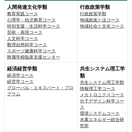
人間発達文化学類
行政政策学類
教育実践コース
行政政策学類
心理学・幼児教育コース
地域政策と法コース
特別支援・生活科学コース
地域社会と文化コース
芸術・表現コース
人文科学コース
数理自然科学コース
スポーツ健康科学コース
附属学校臨床支援センター
経済経営学類
共生システム理工学
経済学コース
類
経営学コース
共生システム理工学類
グローバル・エキスパート・プロ
情報理工学コース
グラム
メカトロニクスコース
分子デザイン科学コー
ス
環境システムコース
⽔素エネルギー総合研
究所