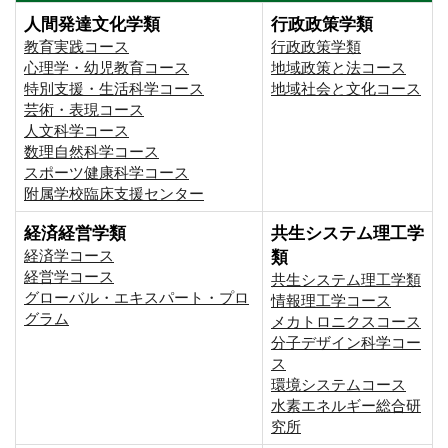
人間発達文化学類
行政政策学類
教育実践コース
行政政策学類
心理学・幼児教育コース
地域政策と法コース
特別支援・生活科学コース
地域社会と文化コース
芸術・表現コース
人文科学コース
数理自然科学コース
スポーツ健康科学コース
附属学校臨床支援センター
経済経営学類
共生システム理工学
経済学コース
類
経営学コース
共生システム理工学類
グローバル・エキスパート・プロ
情報理工学コース
グラム
メカトロニクスコース
分子デザイン科学コー
ス
環境システムコース
⽔素エネルギー総合研
究所