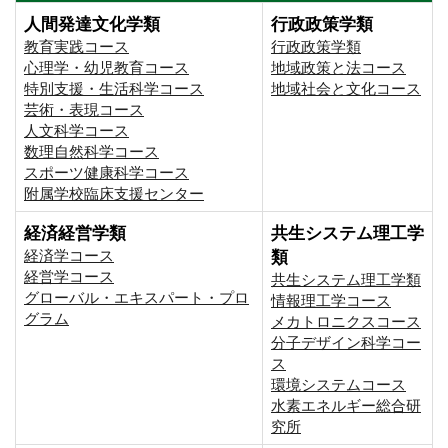
人間発達文化学類
行政政策学類
教育実践コース
行政政策学類
心理学・幼児教育コース
地域政策と法コース
特別支援・生活科学コース
地域社会と文化コース
芸術・表現コース
人文科学コース
数理自然科学コース
スポーツ健康科学コース
附属学校臨床支援センター
経済経営学類
共生システム理工学
経済学コース
類
経営学コース
共生システム理工学類
グローバル・エキスパート・プロ
情報理工学コース
グラム
メカトロニクスコース
分子デザイン科学コー
ス
環境システムコース
⽔素エネルギー総合研
究所