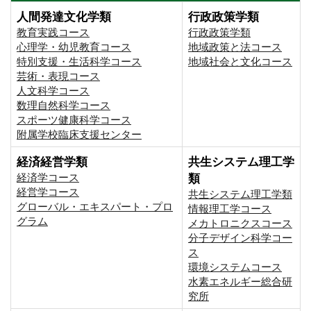
人間発達文化学類
行政政策学類
教育実践コース
行政政策学類
心理学・幼児教育コース
地域政策と法コース
特別支援・生活科学コース
地域社会と文化コース
芸術・表現コース
人文科学コース
数理自然科学コース
スポーツ健康科学コース
附属学校臨床支援センター
経済経営学類
共生システム理工学
経済学コース
類
経営学コース
共生システム理工学類
グローバル・エキスパート・プロ
情報理工学コース
グラム
メカトロニクスコース
分子デザイン科学コー
ス
環境システムコース
⽔素エネルギー総合研
究所