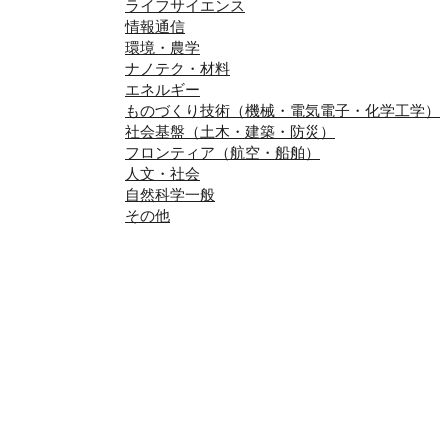
ライフサイエンス
情報通信
環境・農学
ナノテク・材料
エネルギー
ものづくり技術（機械・電気電子・化学工学）
社会基盤（土木・建築・防災）
フロンティア（航空・船舶）
人文・社会
自然科学一般
その他