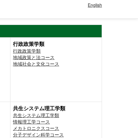
English
行政政策学類
行政政策学類
地域政策と法コース
地域社会と文化コース
共生システム理工学類
共生システム理工学類
情報理工学コース
メカトロニクスコース
分子デザイン科学コース