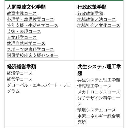
人間発達文化学類
行政政策学類
教育実践コース
行政政策学類
心理学・幼児教育コース
地域政策と法コース
特別支援・生活科学コース
地域社会と文化コース
芸術・表現コース
人文科学コース
数理自然科学コース
スポーツ健康科学コース
附属学校臨床支援センター
経済経営学類
共生システム理工学
経済学コース
類
経営学コース
共生システム理工学類
グローバル・エキスパート・プロ
情報理工学コース
グラム
メカトロニクスコース
分子デザイン科学コー
ス
環境システムコース
⽔素エネルギー総合研
究所