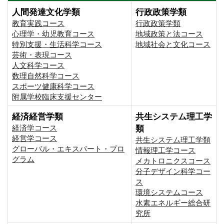
人間発達文化学類
行政政策学類
教育実践コース
行政政策学類
心理学・幼児教育コース
地域政策と法コース
特別支援・生活科学コース
地域社会と文化コース
芸術・表現コース
人文科学コース
数理自然科学コース
スポーツ健康科学コース
附属学校臨床支援センター
経済経営学類
共生システム理工学
経済学コース
類
経営学コース
共生システム理工学類
グローバル・エキスパート・プロ
情報理工学コース
グラム
メカトロニクスコース
分子デザイン科学コー
ス
環境システムコース
⽔素エネルギー総合研
究所