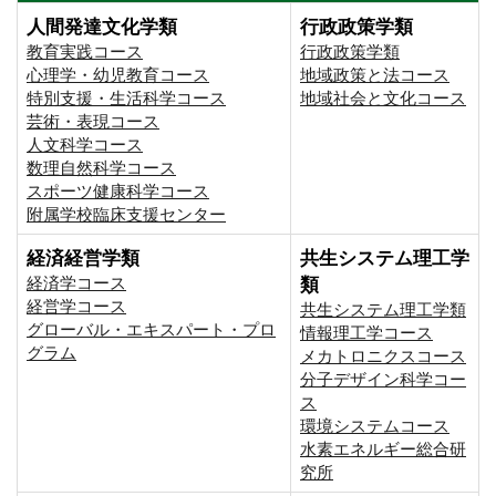
人間発達文化学類
行政政策学類
教育実践コース
行政政策学類
心理学・幼児教育コース
地域政策と法コース
特別支援・生活科学コース
地域社会と文化コース
芸術・表現コース
人文科学コース
数理自然科学コース
スポーツ健康科学コース
附属学校臨床支援センター
経済経営学類
共生システム理工学
経済学コース
類
経営学コース
共生システム理工学類
グローバル・エキスパート・プロ
情報理工学コース
グラム
メカトロニクスコース
分子デザイン科学コー
ス
環境システムコース
⽔素エネルギー総合研
究所