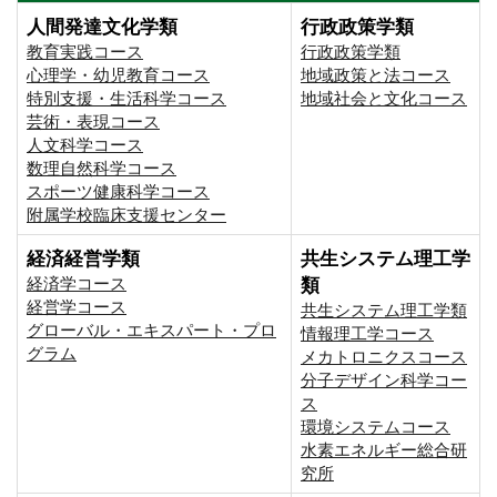
人間発達文化学類
行政政策学類
教育実践コース
行政政策学類
心理学・幼児教育コース
地域政策と法コース
特別支援・生活科学コース
地域社会と文化コース
芸術・表現コース
人文科学コース
数理自然科学コース
スポーツ健康科学コース
附属学校臨床支援センター
経済経営学類
共生システム理工学
経済学コース
類
経営学コース
共生システム理工学類
グローバル・エキスパート・プロ
情報理工学コース
グラム
メカトロニクスコース
分子デザイン科学コー
ス
環境システムコース
⽔素エネルギー総合研
究所