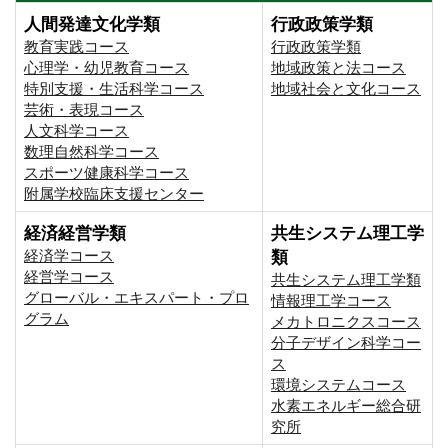
人間発達文化学類
行政政策学類
教育実践コース
行政政策学類
心理学・幼児教育コース
地域政策と法コース
特別支援・生活科学コース
地域社会と文化コース
芸術・表現コース
人文科学コース
数理自然科学コース
スポーツ健康科学コース
附属学校臨床支援センター
経済経営学類
共生システム理工学
経済学コース
類
経営学コース
共生システム理工学類
グローバル・エキスパート・プロ
情報理工学コース
グラム
メカトロニクスコース
分子デザイン科学コー
ス
環境システムコース
⽔素エネルギー総合研
究所