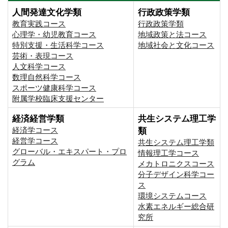
人間発達文化学類
行政政策学類
教育実践コース
行政政策学類
心理学・幼児教育コース
地域政策と法コース
特別支援・生活科学コース
地域社会と文化コース
芸術・表現コース
人文科学コース
数理自然科学コース
スポーツ健康科学コース
附属学校臨床支援センター
経済経営学類
共生システム理工学
経済学コース
類
経営学コース
共生システム理工学類
グローバル・エキスパート・プロ
情報理工学コース
グラム
メカトロニクスコース
分子デザイン科学コー
ス
環境システムコース
⽔素エネルギー総合研
究所