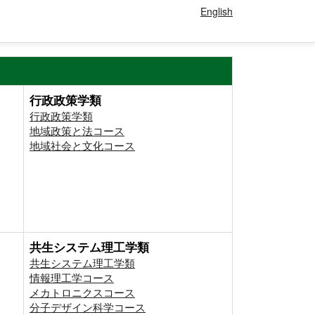
English
行政政策学類
行政政策学類
地域政策と法コース
地域社会と文化コース
共生システム理工学類
共生システム理工学類
情報理工学コース
メカトロニクスコース
分子デザイン科学コース