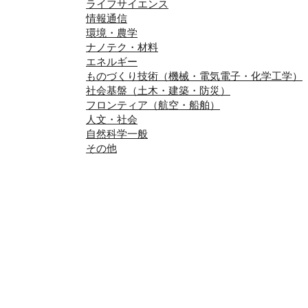
ライフサイエンス
情報通信
環境・農学
ナノテク・材料
エネルギー
ものづくり技術（機械・電気電子・化学工学）
社会基盤（土木・建築・防災）
フロンティア（航空・船舶）
人文・社会
自然科学一般
その他