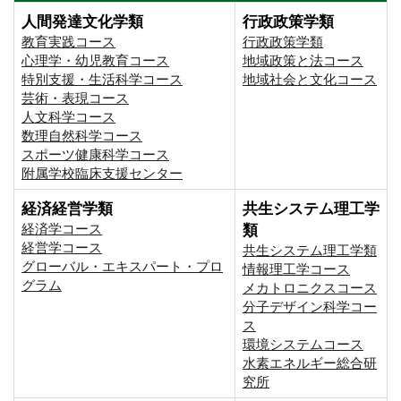
人間発達文化学類
行政政策学類
教育実践コース
行政政策学類
心理学・幼児教育コース
地域政策と法コース
特別支援・生活科学コース
地域社会と文化コース
芸術・表現コース
人文科学コース
数理自然科学コース
スポーツ健康科学コース
附属学校臨床支援センター
経済経営学類
共生システム理工学
経済学コース
類
経営学コース
共生システム理工学類
グローバル・エキスパート・プロ
情報理工学コース
グラム
メカトロニクスコース
分子デザイン科学コー
ス
環境システムコース
⽔素エネルギー総合研
究所