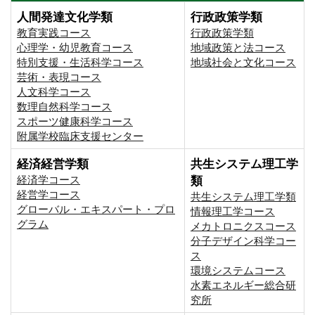
人間発達文化学類
行政政策学類
教育実践コース
行政政策学類
心理学・幼児教育コース
地域政策と法コース
特別支援・生活科学コース
地域社会と文化コース
芸術・表現コース
人文科学コース
数理自然科学コース
スポーツ健康科学コース
附属学校臨床支援センター
経済経営学類
共生システム理工学
経済学コース
類
経営学コース
共生システム理工学類
グローバル・エキスパート・プロ
情報理工学コース
グラム
メカトロニクスコース
分子デザイン科学コー
ス
環境システムコース
⽔素エネルギー総合研
究所