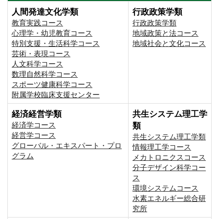
人間発達文化学類
行政政策学類
教育実践コース
行政政策学類
心理学・幼児教育コース
地域政策と法コース
特別支援・生活科学コース
地域社会と文化コース
芸術・表現コース
人文科学コース
数理自然科学コース
スポーツ健康科学コース
附属学校臨床支援センター
経済経営学類
共生システム理工学
経済学コース
類
経営学コース
共生システム理工学類
グローバル・エキスパート・プロ
情報理工学コース
グラム
メカトロニクスコース
分子デザイン科学コー
ス
環境システムコース
⽔素エネルギー総合研
究所