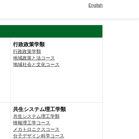
English
行政政策学類
行政政策学類
地域政策と法コース
地域社会と文化コース
共生システム理工学類
共生システム理工学類
情報理工学コース
メカトロニクスコース
分子デザイン科学コース