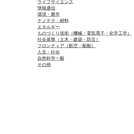
ライフサイエンス
情報通信
環境・農学
ナノテク・材料
エネルギー
ものづくり技術（機械・電気電子・化学工学）
社会基盤（土木・建築・防災）
フロンティア（航空・船舶）
人文・社会
自然科学一般
その他