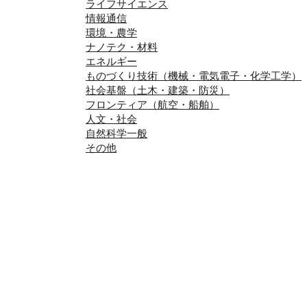
ライフサイエンス
情報通信
環境・農学
ナノテク・材料
エネルギー
ものづくり技術（機械・電気電子・化学工学）
社会基盤（土木・建築・防災）
フロンティア（航空・船舶）
人文・社会
自然科学一般
その他