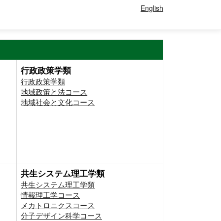
English
行政政策学類
行政政策学類
地域政策と法コース
地域社会と文化コース
共生システム理工学類
共生システム理工学類
情報理工学コース
メカトロニクスコース
分子デザイン科学コース