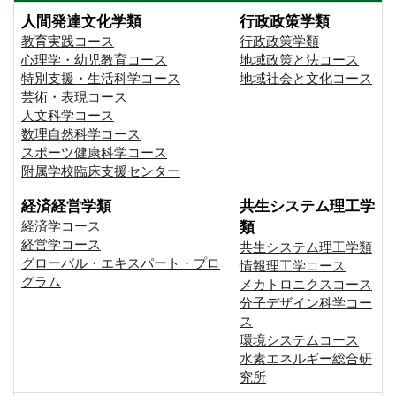
人間発達文化学類
行政政策学類
教育実践コース
行政政策学類
心理学・幼児教育コース
地域政策と法コース
特別支援・生活科学コース
地域社会と文化コース
芸術・表現コース
人文科学コース
数理自然科学コース
スポーツ健康科学コース
附属学校臨床支援センター
経済経営学類
共生システム理工学
経済学コース
類
経営学コース
共生システム理工学類
グローバル・エキスパート・プロ
情報理工学コース
グラム
メカトロニクスコース
分子デザイン科学コー
ス
環境システムコース
⽔素エネルギー総合研
究所