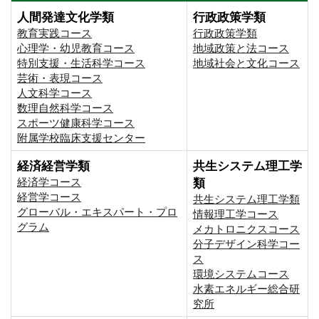
人間発達文化学類
行政政策学類
教育実践コース
行政政策学類
心理学・幼児教育コース
地域政策と法コース
特別支援・生活科学コース
地域社会と文化コース
芸術・表現コース
人文科学コース
数理自然科学コース
スポーツ健康科学コース
附属学校臨床支援センター
経済経営学類
共生システム理工学
経済学コース
類
経営学コース
共生システム理工学類
グローバル・エキスパート・プロ
情報理工学コース
グラム
メカトロニクスコース
分子デザイン科学コー
ス
環境システムコース
⽔素エネルギー総合研
究所