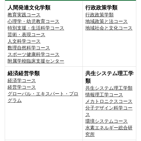
人間発達文化学類
行政政策学類
教育実践コース
行政政策学類
心理学・幼児教育コース
地域政策と法コース
特別支援・生活科学コース
地域社会と文化コース
芸術・表現コース
人文科学コース
数理自然科学コース
スポーツ健康科学コース
附属学校臨床支援センター
経済経営学類
共生システム理工学
経済学コース
類
経営学コース
共生システム理工学類
グローバル・エキスパート・プロ
情報理工学コース
グラム
メカトロニクスコース
分子デザイン科学コー
ス
環境システムコース
⽔素エネルギー総合研
究所