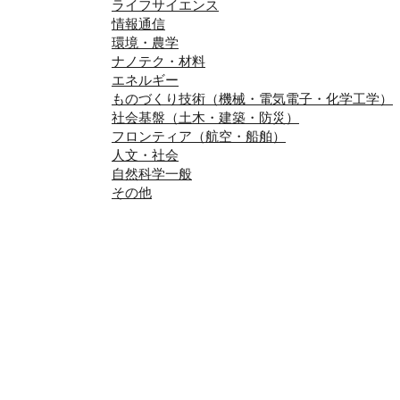
ライフサイエンス
情報通信
環境・農学
ナノテク・材料
エネルギー
ものづくり技術（機械・電気電子・化学工学）
社会基盤（土木・建築・防災）
フロンティア（航空・船舶）
人文・社会
自然科学一般
その他