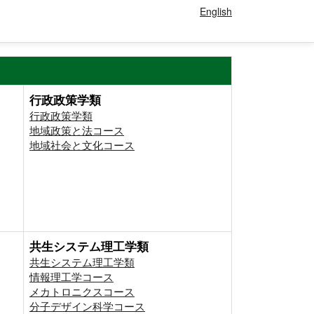
English
行政政策学類
行政政策学類
地域政策と法コース
地域社会と文化コース
共生システム理工学類
共生システム理工学類
情報理工学コース
メカトロニクスコース
分子デザイン科学コース