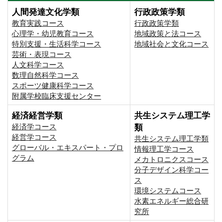
人間発達文化学類
行政政策学類
教育実践コース
行政政策学類
心理学・幼児教育コース
地域政策と法コース
特別支援・生活科学コース
地域社会と文化コース
芸術・表現コース
人文科学コース
数理自然科学コース
スポーツ健康科学コース
附属学校臨床支援センター
経済経営学類
共生システム理工学
経済学コース
類
経営学コース
共生システム理工学類
グローバル・エキスパート・プロ
情報理工学コース
グラム
メカトロニクスコース
分子デザイン科学コー
ス
環境システムコース
⽔素エネルギー総合研
究所