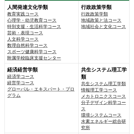
人間発達文化学類
行政政策学類
教育実践コース
行政政策学類
心理学・幼児教育コース
地域政策と法コース
特別支援・生活科学コース
地域社会と文化コース
芸術・表現コース
人文科学コース
数理自然科学コース
スポーツ健康科学コース
附属学校臨床支援センター
経済経営学類
共生システム理工学
経済学コース
類
経営学コース
共生システム理工学類
グローバル・エキスパート・プロ
情報理工学コース
グラム
メカトロニクスコース
分子デザイン科学コー
ス
環境システムコース
⽔素エネルギー総合研
究所