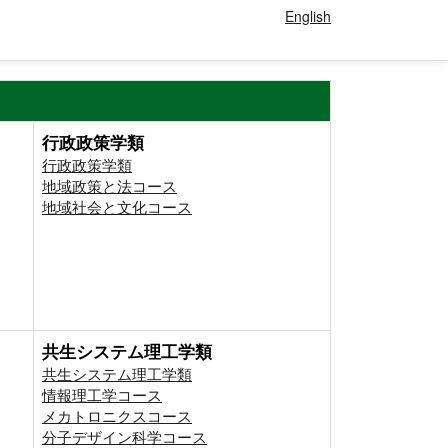
English
行政政策学類
行政政策学類
地域政策と法コース
地域社会と文化コース
共生システム理工学類
共生システム理工学類
情報理工学コース
メカトロニクスコース
分子デザイン科学コース