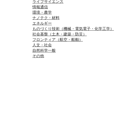
ライフサイエンス
情報通信
環境・農学
ナノテク・材料
エネルギー
ものづくり技術（機械・電気電子・化学工学）
社会基盤（土木・建築・防災）
フロンティア（航空・船舶）
人文・社会
自然科学一般
その他