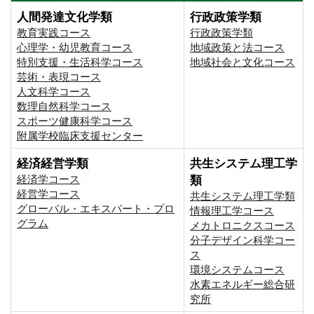
人間発達文化学類
行政政策学類
教育実践コース
行政政策学類
心理学・幼児教育コース
地域政策と法コース
特別支援・生活科学コース
地域社会と文化コース
芸術・表現コース
人文科学コース
数理自然科学コース
スポーツ健康科学コース
附属学校臨床支援センター
経済経営学類
共生システム理工学
経済学コース
類
経営学コース
共生システム理工学類
グローバル・エキスパート・プロ
情報理工学コース
グラム
メカトロニクスコース
分子デザイン科学コー
ス
環境システムコース
⽔素エネルギー総合研
究所